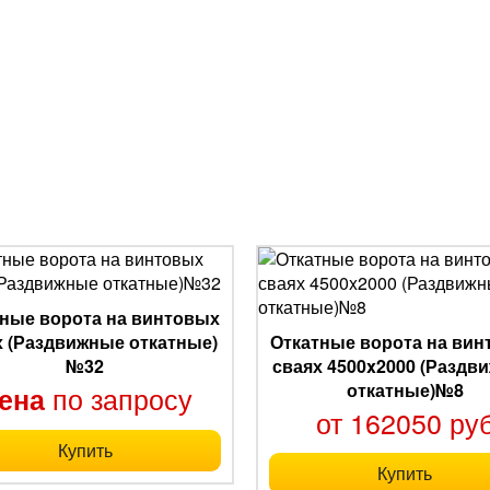
ные ворота на винтовых
х (Раздвижные откатные)
Откатные ворота на ви
№32
сваях 4500x2000 (Раздв
откатные)№8
по запросу
ена
от 162050 ру
Купить
Купить