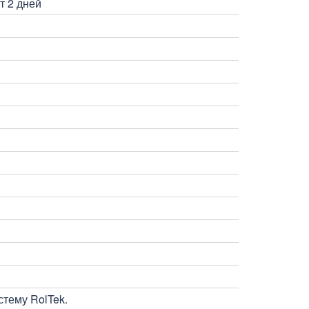
т 2 дней
тему RolTek.