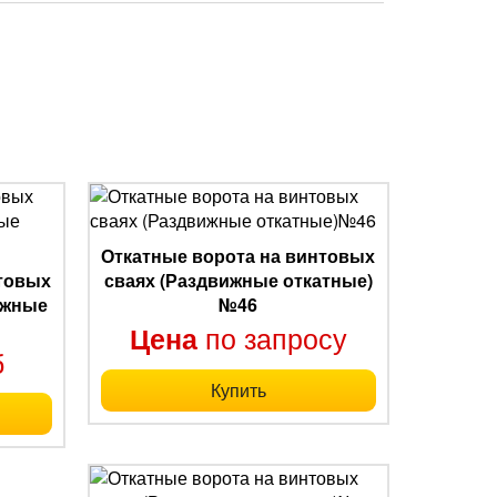
Откатные ворота на винтовых
нтовых
сваях (Раздвижные откатные)
ижные
№46
по запросу
Цена
б
Купить