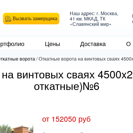
Наш адрес: г. Москва,
Вызвать замерщика
41 км. МКАД, ТК
«Славянский мир»
ртфолио
Цены
Доставка
О 
ткатные ворота
/
Откатные ворота на винтовых сваях 450
 на винтовых сваях 4500x
откатные)№6
от 152050 руб