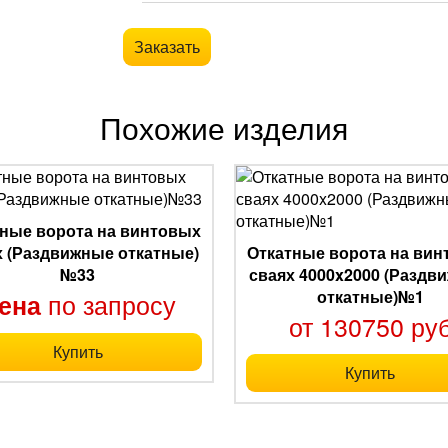
Заказать
Похожие изделия
ные ворота на винтовых
х (Раздвижные откатные)
Откатные ворота на ви
№33
сваях 4000x2000 (Раздв
откатные)№1
по запросу
ена
от 130750 ру
Купить
Купить