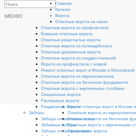
Главная
Производство и
Каталог
установка ворот
МЕНЮ
Ворота
Откатные ворота на сваях
Откатные ворота из профнастила
Кованые откатные ворота
Откатные решетчатые ворота
Главная
Откатные ворота из поликарбоната
Каталог
Откатные деревянные ворота
Ворота
Откатные ворота из сэндвич-панелей
Откатные ворота на сваях
Ворота из профнастила с ковкой
Откатные ворота из профнастила
Ремонт откатных ворот в Москве и Московской
Кованые откатные ворота
Откатные ворота из евроштакетника
Откатные решетчатые ворота
Откатные ворота на бетонном фундаменте
Откатные ворота из поликарбона
Откатные ворота с кирпичными столбами
Откатные деревянные ворота
Секционные ворота
Откатные ворота из сэндвич-пане
Распашные ворота
Ворота из профнастила с ковкой
Раздвижные ворота
Ремонт откатных ворот в Москве 
Заборы
Откатные ворота из евроштакетни
Заборы на винтовых сваях
Откатные ворота на бетонном ф
Забивные заборы
Откатные ворота с кирпичными с
Заборы из профнастила
Секционные ворота