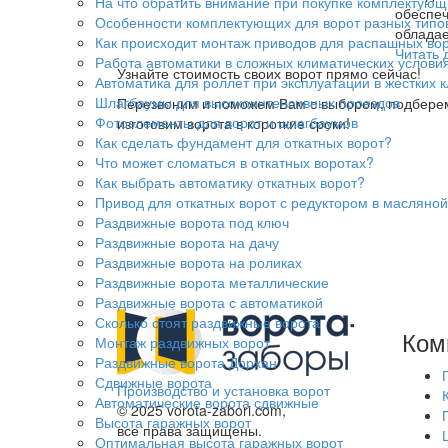
На что обратить внимание при покупке комплектующ
обеспеч
Особенности комплектующих для ворот разных типо
обладае
Как происходит монтаж приводов для распашных воро
Читать 
Работа автоматики в сложных климатических услови
Узнайте стоимость своих ворот прямо сейчас!
Автоматика для роллет при эксплуатации в жестких 
Шлагбаумы для высокоинтенсивных проездов
Перезвоним и поможем Вам с выбором, подбере
Фотоэлементы для ворот и шлагбаумов
изготовим ворота в короткие сроки!
Как сделать фундамент для откатных ворот?
Что может сломаться в откатных воротах?
Как выбрать автоматику откатных ворот?
Привод для откатных ворот с редуктором в масляной
Раздвижные ворота под ключ
Раздвижные ворота на дачу
Раздвижные ворота на роликах
Раздвижные ворота металлические
Раздвижные ворота с автоматикой
Сколько стоят раздвижные ворота
Ком
Монтаж раздвижных ворот
Раздвижные ворота Дорхан
Сдвижные ворота
Производство и установка ворот
Автоматические ворота сдвижные
© 2025 vorota-zabori.com,
Высота гаражных ворот
все права защищены.
Оптимальная высота гаражных ворот