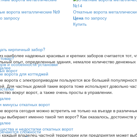
ые ворота металлические №9
Откатные ворота металлическ
о запросу
Цена
по запросу
Купить
дать кирпичный забор?
з наиболее надежных красивых и крепких заборов считается тот, ч
 товар?
льный опыт, определенные здания, немалое количество денежных 
дов и особенности установки
далее
ых ворот
е ворота для коттеджей
е ворота с электроприводом пользуются все большей популярност
ей. Для частных домой такие ворота тоже используют довольно част
остатки
нство вокруг ворот, а также очень просты в управлении.
далее
 минусы откатных ворот
е ворота сегодня можно встретить не только на въезде в различны
цы выбирают именно такой тип ворот? Как оказалось, достоинств у
далее
ества и недостатки откатных ворот
тречаются сложности
 каждый владелец частной территории или предприятия может выбр