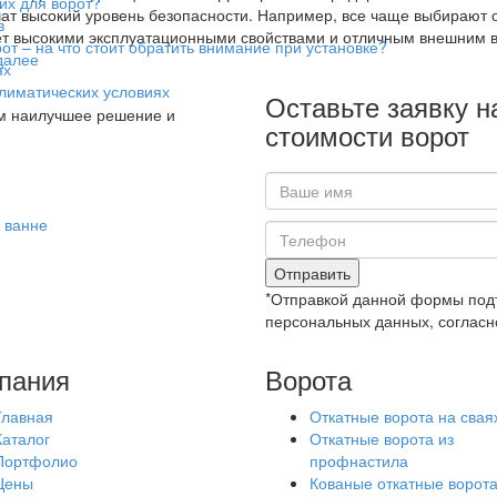
их для ворот?
ат высокий уровень безопасности. Например, все чаще выбирают от
в
т высокими эксплуатационными свойствами и отличным внешним 
т – на что стоит обратить внимание при установке?
далее
ях
климатических условиях
Оставьте заявку н
м наилучшее решение и
стоимости ворот
 ванне
Отправить
*Отправкой данной формы подт
персональных данных, согласн
пания
Ворота
Главная
Откатные ворота на свая
Каталог
Откатные ворота из
Портфолио
профнастила
Цены
Кованые откатные ворот