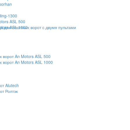
oorhan
ding-1300
otors ASL 500
otors ASL 1000
 для откатных ворот с двумя пультами
х ворот An Motors ASL 500
х ворот An Motors ASL 1000
т Alutech
от Ролтэк