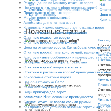
Рекомендации по монтажу откатных ворот
Что нужно знать при выборе откатных ворот?
Откатные ворота металлические №6
Откатн
Производство откатных ворот
Цена
по запросу
Цена
п
Монтаж ворот с автоматикой
Купить
Купить
Автоматика для откатных ворот
Комплекты и комплектующие для откатных ворот
Полезные статьи
Откатные ворота: общие определения
Откатные подвесные ворота
Как соз
Откатные ворота своими руками
Одним и
Цена на откатные ворота. Как выбрать качественный
строите
Откатные ворота: типы конструкций, варианты приво
Читать 
Конструктивные особенности и преимущества откатн
Откатны
Выбираем откатные ворота правильно
Откатны
Откатные ворота: вопросы и ответы
коттедж
Откатные и распашные ворота: преимущества и нед
простра
Консольные откатные ворота
Читать 
Все об автоматике Came
Плюсы и
Какой шлагбаум выбрать?
Откатны
Виды приводов для ворот
владель
Автоматика Nice: основные преимущества
Читать 
Сделать откатные ворота своими руками
Преимущ
Как происходит установка откатных ворот и какие вс
Сегодня