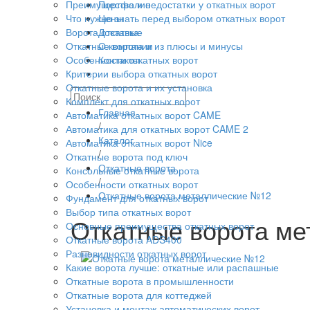
Преимущества и недостатки у откатных ворот
Портфолио
Что нужно знать перед выбором откатных ворот
Цены
Ворота откатные
Доставка
Откатные ворота и из плюсы и минусы
О компании
Особенности откатных ворот
Контакты
Критерии выбора откатных ворот
Откатные ворота и их установка
Комплект для откатных ворот
Главная
Автоматика откатных ворот CAME
/
Автоматика для откатных ворот CAME 2
Каталог
Автоматика откатных ворот Nice
/
Откатные ворота под ключ
Откатные ворота
Консольные откатные ворота
/
Особенности откатных ворот
Откатные ворота металлические №12
Фундамент для откатных ворот
Выбор типа откатных ворот
Откатные ворота м
Основные преимущества откатных ворот
Откатные ворота ADS400
Разновидности откатных ворот
Какие ворота лучше: откатные или распашные
Откатные ворота в промышленности
Откатные ворота для коттеджей
Установка и монтаж автоматических ворот