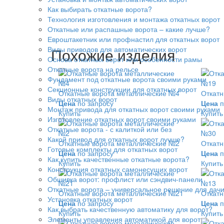
Как выбирать откатные ворота?
Технология изготовления и монтажа откатных ворот
Откатные или распашные ворота – какие лучше?
Евроштакетник или профнастил для откатных ворот
Виды приводов для автоматических ворот
Похожие изделия
Основа откатных ворот или особенности рамы
Откатные ворота на рельсе
Фундамент под откатные ворота своими руками
Секционные конструкции для откатных ворот
Откатные ворота металлические №4
Откатн
Виды откатных ворот
Цена
по запросу
Цена
п
Монтаж привода для откатных ворот своими руками
Купить
Купить
Изготовление откатных ворот своими руками
Откатные ворота - с калиткой или без
Какой привод для откатных ворот лучше?
Откатные ворота металлические №2
Откатн
Готовые комплекты для откатных ворот
Цена
по запросу
Цена
п
Как купить качественные откатные ворота?
Купить
Купить
Конструкция откатных самонесущих ворот
Обшивка ворот: профлист или сэндвич-панели
Откатные ворота – универсальное решение для дач
Откатные ворота металлические №21
Откатн
Установка откатных ворот
Цена
по запросу
Цена
п
Как выбрать качественную автоматику для ворот?
Купить
Купить
Элементы управления автоматикой для ворот