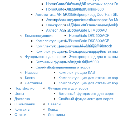
HomeGate DKC500ACP
Автоматика для откатных ворот D
HomeGate DKC800ACP
DoorHan Sliding-800
Автоматика AN-MOTORS
Электропривод DoorHan Sli
Электропривод для откатных ворот An M
Автоматика HomeGate
Электропривод для откатных ворот An M
LTM600AC Комплект привода
Alutech ASL 2000
HomeGate LTM800AC
Комплектующие
HomeGate DKC500ACP
Комплектующие КАВ
HomeGate DKC800ACP
Комплектующие для откатных ворот Alutech
Автоматика AN-MOTORS
Комплектующие для откатных ворот Ролтэк
Электропривод для откатны
Фундаменты для ворот
Электропривод для откатны
Бетонный фундамент для ворот
Alutech ASL 2000
Свайный фундамент для ворот
Комплектующие
Навесы
Комплектующие КАВ
Ковка
Комплектующие для откатных воро
Лестницы
Комплектующие для откатных вор
Портфолио
Фундаменты для ворот
Цены
Бетонный фундамент для ворот
Доставка
Свайный фундамент для ворот
О компании
Навесы
Контакты
Ковка
Статьи
Лестницы