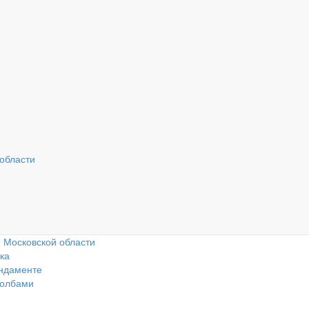
Наш адрес: г. Москва,
Ра
41 км. МКАД, ТК
с 
Вызвать замерщика
«Славянский мир»
 области
та
лей
и Московской области
ка
ундаменте
толбами