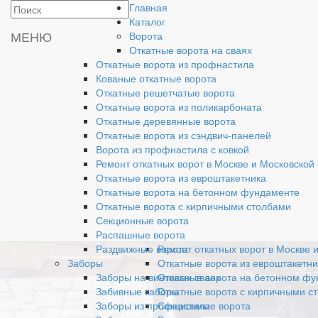
Главная
Производство и
Каталог
установка ворот
МЕНЮ
Ворота
Откатные ворота на сваях
Откатные ворота из профнастила
Кованые откатные ворота
Откатные решетчатые ворота
Главная
Откатные ворота из поликарбоната
Каталог
Откатные деревянные ворота
Ворота
Откатные ворота из сэндвич-панелей
Откатные ворота на сваях
Ворота из профнастила с ковкой
Откатные ворота из профнастила
Ремонт откатных ворот в Москве и Московской
Кованые откатные ворота
Откатные ворота из евроштакетника
Откатные решетчатые ворота
Откатные ворота на бетонном фундаменте
Откатные ворота из поликарбона
Откатные ворота с кирпичными столбами
Откатные деревянные ворота
Секционные ворота
Откатные ворота из сэндвич-пане
Распашные ворота
Ворота из профнастила с ковкой
Раздвижные ворота
Ремонт откатных ворот в Москве 
Заборы
Откатные ворота из евроштакетни
Заборы на винтовых сваях
Откатные ворота на бетонном ф
Забивные заборы
Откатные ворота с кирпичными с
Заборы из профнастила
Секционные ворота