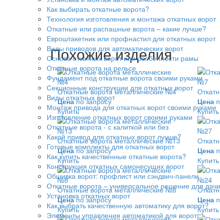
Как выбирать откатные ворота?
Технология изготовления и монтажа откатных ворот
Откатные или распашные ворота – какие лучше?
Евроштакетник или профнастил для откатных ворот
Виды приводов для автоматических ворот
Похожие изделия
Основа откатных ворот или особенности рамы
Откатные ворота на рельсе
Фундамент под откатные ворота своими руками
Секционные конструкции для откатных ворот
Откатные ворота металлические №4
Откатн
Виды откатных ворот
Цена
по запросу
Цена
п
Монтаж привода для откатных ворот своими руками
Купить
Купить
Изготовление откатных ворот своими руками
Откатные ворота - с калиткой или без
Какой привод для откатных ворот лучше?
Откатные ворота металлические №13
Откатн
Готовые комплекты для откатных ворот
Цена
по запросу
Цена
п
Как купить качественные откатные ворота?
Купить
Купить
Конструкция откатных самонесущих ворот
Обшивка ворот: профлист или сэндвич-панели
Откатные ворота – универсальное решение для дач
Откатные ворота металлические №8
Откатн
Установка откатных ворот
Цена
по запросу
Цена
п
Как выбрать качественную автоматику для ворот?
Купить
Купить
Элементы управления автоматикой для ворот