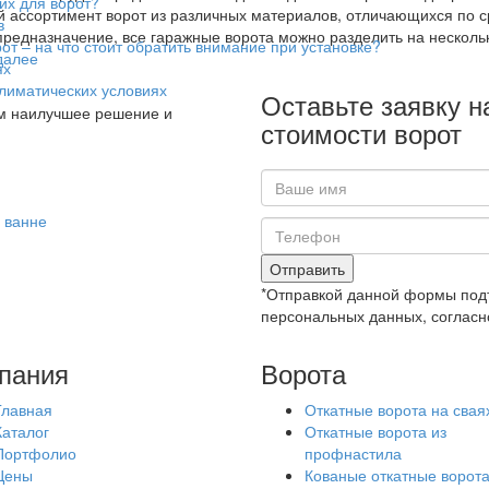
их для ворот?
 ассортимент ворот из различных материалов, отличающихся по с
в
редназначение, все гаражные ворота можно разделить на нескольк
т – на что стоит обратить внимание при установке?
далее
ях
климатических условиях
Оставьте заявку н
м наилучшее решение и
стоимости ворот
 ванне
Отправить
*Отправкой данной формы подт
персональных данных, согласн
пания
Ворота
Главная
Откатные ворота на свая
Каталог
Откатные ворота из
Портфолио
профнастила
Цены
Кованые откатные ворот