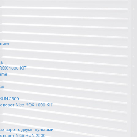
тника
ка
 ROX 1000 KIT
Came
ce
 RUN 2500
х ворот Nice ROX 1000 KIT
х ворот с двумя пультами
х ворот Nice RUN 2500