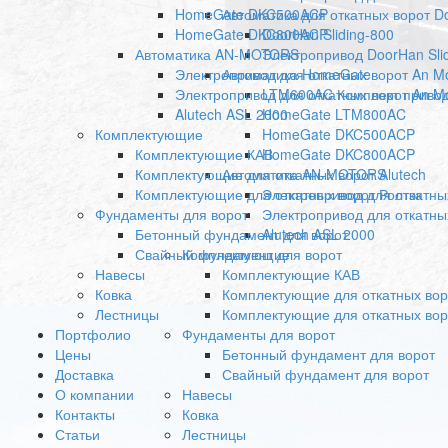
HomeGate DKC500ACP
Автоматика для откатных ворот D
HomeGate DKC800ACP
DoorHan Sliding-800
Автоматика AN-MOTORS
Электропривод DoorHan Sli
Электропривод для откатных ворот An M
Автоматика HomeGate
Электропривод для откатных ворот An M
LTM600AC Комплект привода
Alutech ASL 2000
HomeGate LTM800AC
Комплектующие
HomeGate DKC500ACP
Комплектующие КАВ
HomeGate DKC800ACP
Комплектующие для откатных ворот Alutech
Автоматика AN-MOTORS
Комплектующие для откатных ворот Ролтэк
Электропривод для откатны
Фундаменты для ворот
Электропривод для откатны
Бетонный фундамент для ворот
Alutech ASL 2000
Свайный фундамент для ворот
Комплектующие
Навесы
Комплектующие КАВ
Ковка
Комплектующие для откатных воро
Лестницы
Комплектующие для откатных вор
Портфолио
Фундаменты для ворот
Цены
Бетонный фундамент для ворот
Доставка
Свайный фундамент для ворот
О компании
Навесы
Контакты
Ковка
Статьи
Лестницы