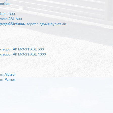
oorhan
ding-1300
otors ASL 500
otors ASL 1000
 для откатных ворот с двумя пультами
х ворот An Motors ASL 500
х ворот An Motors ASL 1000
т Alutech
от Ролтэк