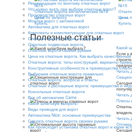
Рекомендации по монтажу откатных ворот
Что нужно знать при выборе откатных ворот?
Откатные ворота металлические №16
Откатн
Производство откатных ворот
Цена
по запросу
Цена
п
Монтаж ворот с автоматикой
Купить
Купить
Автоматика для откатных ворот
Комплекты и комплектующие для откатных ворот
Полезные статьи
Откатные ворота: общие определения
Откатные подвесные ворота
Какой ш
Откатные ворота своими руками
Если у 
Цена на откатные ворота. Как выбрать качественный
строите
Откатные ворота: типы конструкций, варианты приво
предпри
Конструктивные особенности и преимущества откатн
Читать 
Выбираем откатные ворота правильно
Секцион
Откатные ворота: вопросы и ответы
Сегодня
Откатные и распашные ворота: преимущества и нед
популяр
Консольные откатные ворота
Читать 
Все об автоматике Came
Плюсы и
Какой шлагбаум выбрать?
Откатны
Виды приводов для ворот
владель
Автоматика Nice: основные преимущества
Читать 
Сделать откатные ворота своими руками
Оптимал
Как происходит установка откатных ворот и какие вс
Сегодня