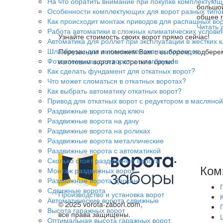
На что обратить внимание при покупке комплектующ
большой
Особенности комплектующих для ворот разных типо
общее п
Как происходит монтаж приводов для распашных воро
Читать 
Работа автоматики в сложных климатических услови
Узнайте стоимость своих ворот прямо сейчас!
Автоматика для роллет при эксплуатации в жестких 
Шлагбаумы для высокоинтенсивных проездов
Перезвоним и поможем Вам с выбором, подбере
Фотоэлементы для ворот и шлагбаумов
изготовим ворота в короткие сроки!
Как сделать фундамент для откатных ворот?
Что может сломаться в откатных воротах?
Как выбрать автоматику откатных ворот?
Привод для откатных ворот с редуктором в масляной
Раздвижные ворота под ключ
Раздвижные ворота на дачу
Раздвижные ворота на роликах
Раздвижные ворота металлические
Раздвижные ворота с автоматикой
Сколько стоят раздвижные ворота
Ком
Монтаж раздвижных ворот
Раздвижные ворота Дорхан
Сдвижные ворота
Производство и установка ворот
Автоматические ворота сдвижные
© 2025 vorota-zabori.com,
Высота гаражных ворот
все права защищены.
Оптимальная высота гаражных ворот