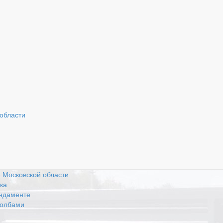
Наш адрес: г. Москва,
Ра
41 км. МКАД, ТК
с 
Вызвать замерщика
«Славянский мир»
 области
та
лей
и Московской области
ка
ундаменте
толбами