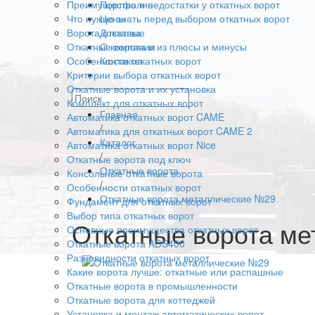
Преимущества и недостатки у откатных ворот
Портфолио
Что нужно знать перед выбором откатных ворот
Цены
Ворота откатные
Доставка
Откатные ворота и из плюсы и минусы
О компании
Особенности откатных ворот
Контакты
Критерии выбора откатных ворот
Откатные ворота и их установка
Комплект для откатных ворот
Главная
Автоматика откатных ворот CAME
/
Автоматика для откатных ворот CAME 2
Каталог
Автоматика откатных ворот Nice
/
Откатные ворота под ключ
Откатные ворота
Консольные откатные ворота
/
Особенности откатных ворот
Откатные ворота металлические №29
Фундамент для откатных ворот
Выбор типа откатных ворот
Откатные ворота м
Основные преимущества откатных ворот
Откатные ворота ADS400
Разновидности откатных ворот
Какие ворота лучше: откатные или распашные
Откатные ворота в промышленности
Откатные ворота для коттеджей
Установка и монтаж автоматических ворот