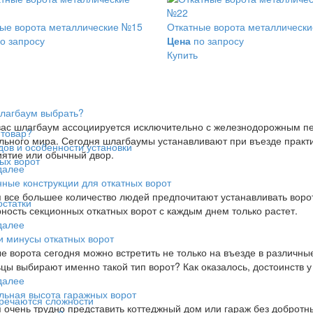
ые ворота металлические №15
Откатные ворота металлическ
о запросу
Цена
по запросу
Купить
лагбаум выбрать?
вас шлагбаум ассоциируется исключительно с железнодорожным пе
 товар?
льного мира. Сегодня шлагбаумы устанавливают при въезде практи
дов и особенности установки
ятие или обычный двор.
ых ворот
далее
ные конструкции для откатных ворот
 все большее количество людей предпочитают устанавливать ворот
остатки
ность секционных откатных ворот с каждым днем только растет.
далее
 минусы откатных ворот
е ворота сегодня можно встретить не только на въезде в различны
цы выбирают именно такой тип ворот? Как оказалось, достоинств у
далее
ьная высота гаражных ворот
тречаются сложности
 очень трудно представить коттеджный дом или гараж без добротны