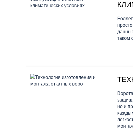
КЛИ
Роллет
просто
данные
таком 
ТЕХ
Ворота
защища
но и п
каждым
легкос
монтаж