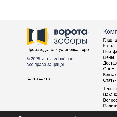
Ком
Главна
Катало
Производство и установка ворот
Портф
Цены
© 2025 vorota-zabori.com,
Достав
все права защищены.
О комп
Контак
Карта сайта
Статьи
Технич
Ваканс
Вопрос
Полити
персон