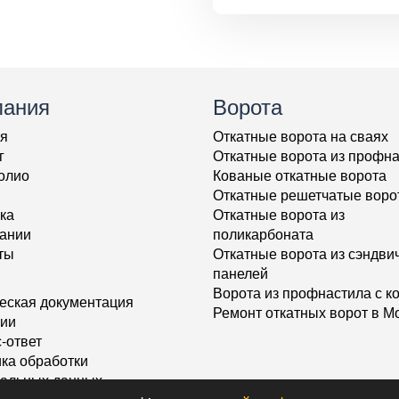
пания
Ворота
я
Откатные ворота на сваях
г
Откатные ворота из профн
олио
Кованые откатные ворота
Откатные решетчатые воро
ка
Откатные ворота из
ании
поликарбоната
ты
Откатные ворота из сэндвич
панелей
Ворота из профнастила с к
еская документация
Ремонт откатных ворот в М
ии
-ответ
ка обработки
альных данных