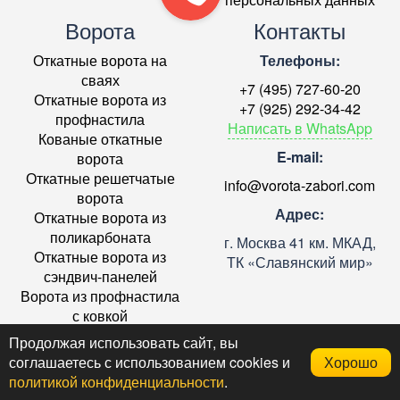
Ворота
Контакты
Откатные ворота на
Телефоны:
сваях
+7 (495) 727-60-20
Откатные ворота из
+7 (925) 292-34-42
профнастила
Написать в WhatsApp
Кованые откатные
E-mail:
ворота
Откатные решетчатые
info@vorota-zabori.com
ворота
Адрес:
Откатные ворота из
поликарбоната
г. Москва 41 км. МКАД,
Откатные ворота из
ТК «Славянский мир»
сэндвич-панелей
Ворота из профнастила
с ковкой
Ремонт откатных ворот в
Продолжая использовать сайт, вы
Москве
соглашаетесь с использованием cookies и
Хорошо
политикой конфиденциальности
.