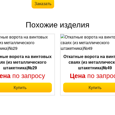
Заказать
Похожие изделия
ные ворота на винтовых
Откатные ворота на ви
аях (из металлического
сваях (из металлическ
штакетника)№29
штакетника)№49
по запросу
по запро
ена
Цена
Купить
Купить