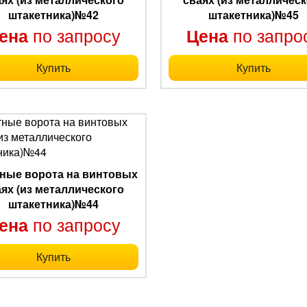
штакетника)№42
штакетника)№45
по запросу
по запро
ена
Цена
Купить
Купить
ные ворота на винтовых
аях (из металлического
штакетника)№44
по запросу
ена
Купить