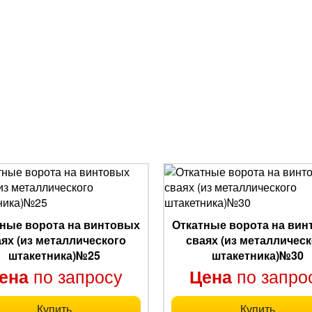
ные ворота на винтовых
Откатные ворота на ви
аях (из металлического
сваях (из металлическ
штакетника)№25
штакетника)№30
по запросу
по запро
ена
Цена
Купить
Купить