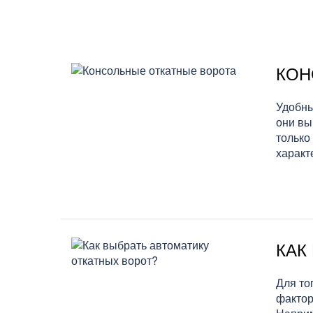
КОН
Удобны
они вы
только
характ
КАК
Для то
фактор