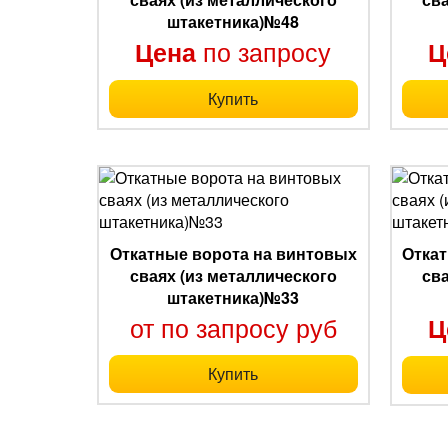
штакетника)№48
по запросу
Цена
Ц
Купить
Откатные ворота на винтовых
Откат
сваях (из металлического
св
штакетника)№33
от по запросу руб
Ц
Купить