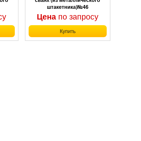
штакетника)№46
су
по запросу
Цена
Купить