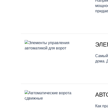
Наприм
мощнос
придае
ЭЛЕ
Самый 
дома. 
АВТ
Как пр