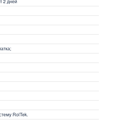
т 2 дней
атка;
тему RolTek.