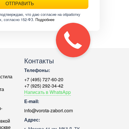
ОТПРАВИТЬ
подтверждаю, что даю согласие на обработку
х, согласно 152-ФЗ.
Подробнее
Контакты
Телефоны:
астила
+7 (495) 727-60-20
+7 (925) 292-34-42
та
Написать в WhatsApp
E-mail:
-
info@vorota-zabori.com
Адрес:
овкой
оскве
г. Москва 41 км. МКАД, ТК