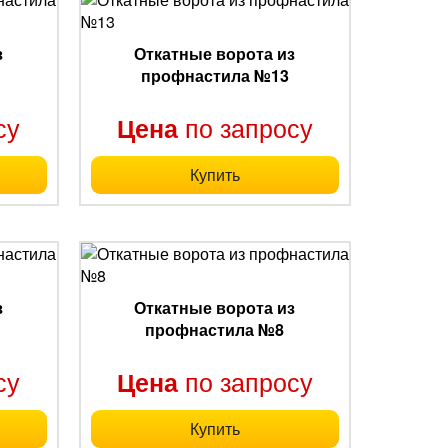
з
Откатные ворота из
профнастила №13
су
по запросу
Цена
Купить
з
Откатные ворота из
профнастила №8
су
по запросу
Цена
Купить