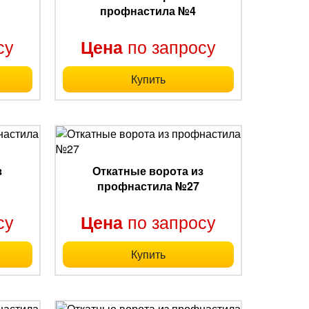
профнастила №4
су
по запросу
Цена
Купить
з
Откатные ворота из
профнастила №27
су
по запросу
Цена
Купить