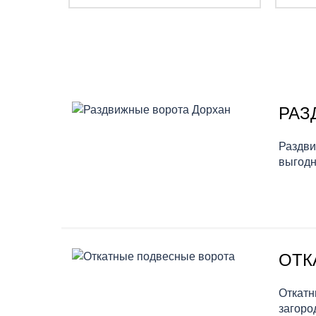
РАЗ
Раздви
выгодн
ОТК
Откатн
загоро