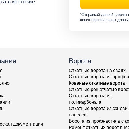
та в короткие
*Отправкой данной формы 
своих персональных данны
пания
Ворота
я
Откатные ворота на сваях
г
Откатные ворота из профн
олио
Кованые откатные ворота
Откатные решетчатые воро
ка
Откатные ворота из
ании
поликарбоната
ты
Откатные ворота из сэндвич
панелей
Ворота из профнастила с к
еская документация
Ремонт откатных ворот в М