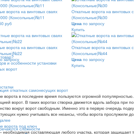
ые ворота на винтовых сваях
Откатные ворота на винтовых 
2000 (Консольные)№11
(Консольные)№30
50 руб
Цена
по запросу
Купить
ые ворота на винтовых сваях
Откатные ворота на винтовых 
ольные)№22
(Консольные)№44
 товар?
о запросу
Цена
по запросу
дов и особенности установки
Купить
ых ворот
остатки
кция откатных самонесущих ворот
е ворота в последнее время пользуются огромной популярностью
кцией ворот. В таких воротах створка движется вдоль забора при
нство вокруг ворот свободным. Именно это в первую очередь подк
тующих нужно учитывать все нюансы, чтобы ворота прослужили до
далее
е ворота под ключ
тречаются сложности
– необходимая составляющая любого участка, которая защищает т