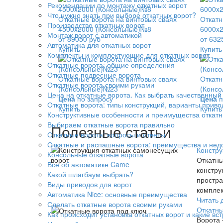
Рекомендации по монтажу откатных ворот
Что нужно знать при выборе откатных ворот?
Откатные ворота на винтовых сваях
Откатн
Производство откатных ворот
4500x2000 (Консольные)№8
6000x
Монтаж ворот с автоматикой
от 89050 руб
от 632
Автоматика для откатных ворот
Купить
Купить
Комплекты и комплектующие для откатных ворот
Откатные ворота: общие определения
Откатные подвесные ворота
Откатные ворота на винтовых сваях
Откатн
Откатные ворота своими руками
(Консольные)№23
(Конс
Цена на откатные ворота. Как выбрать качественный
Цена
по запросу
Цена
п
Откатные ворота: типы конструкций, варианты приво
Купить
Купить
Конструктивные особенности и преимущества откатн
Выбираем откатные ворота правильно
Полезные статьи
Откатные ворота: вопросы и ответы
Откатные и распашные ворота: преимущества и нед
Констру
Консольные откатные ворота
Откатны
Все об автоматике Came
констру
Какой шлагбаум выбрать?
простра
Виды приводов для ворот
комплек
Автоматика Nice: основные преимущества
Читать 
Сделать откатные ворота своими руками
Откатны
Как происходит установка откатных ворот и какие вс
Ворота 