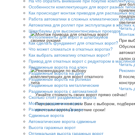
На что обратить внимание при покупке комплектующ
дни бол
Особенности комплектующих для ворот разных типо
привлек
Как происходит монтаж приводов для распашных воро
предпри
Работа автоматики в сложных климатических услови
увеличи
Автоматика для роллет при эксплуатации в жестких 
Читать 
Шлагбаумы для высокоинтенсивных проездов
Монтаж 
Фотоэлементы для ворот и шлагбаумов
При выб
Как сделать фундамент для откатных ворот?
Обуслов
Что может сломаться в откатных воротах?
автомат
Как выбрать автоматику откатных ворот?
салон с
Привод для откатных ворот с редуктором в масляной
Читать 
Раздвижные ворота под ключ
Рекомен
Раздвижные ворота на дачу
В после
Раздвижные ворота на роликах
констру
Раздвижные ворота металлические
Читать 
Раздвижные ворота с автоматикой
Узнайте стоимость своих ворот прямо сейчас!
Сколько стоят раздвижные ворота
Монтаж раздвижных ворот
Перезвоним и поможем Вам с выбором, подбере
Раздвижные ворота Дорхан
изготовим ворота в короткие сроки!
Сдвижные ворота
Автоматические ворота сдвижные
Высота гаражных ворот
Оптимальная высота гаражных ворот