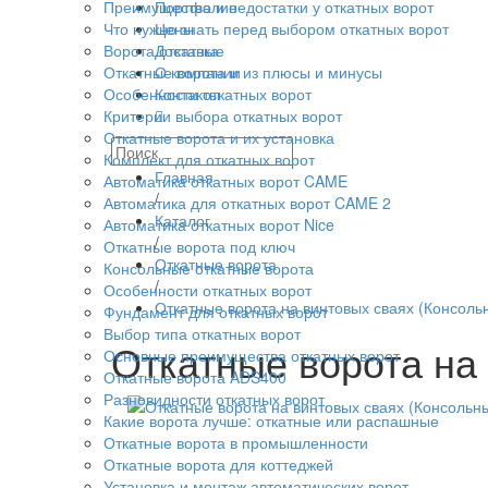
Преимущества и недостатки у откатных ворот
Портфолио
Что нужно знать перед выбором откатных ворот
Цены
Ворота откатные
Доставка
Откатные ворота и из плюсы и минусы
О компании
Особенности откатных ворот
Контакты
Критерии выбора откатных ворот
Откатные ворота и их установка
Комплект для откатных ворот
Главная
Автоматика откатных ворот CAME
/
Автоматика для откатных ворот CAME 2
Каталог
Автоматика откатных ворот Nice
/
Откатные ворота под ключ
Откатные ворота
Консольные откатные ворота
/
Особенности откатных ворот
Откатные ворота на винтовых сваях (Консол
Фундамент для откатных ворот
Выбор типа откатных ворот
Откатные ворота на
Основные преимущества откатных ворот
Откатные ворота ADS400
Разновидности откатных ворот
Какие ворота лучше: откатные или распашные
Откатные ворота в промышленности
Откатные ворота для коттеджей
Установка и монтаж автоматических ворот