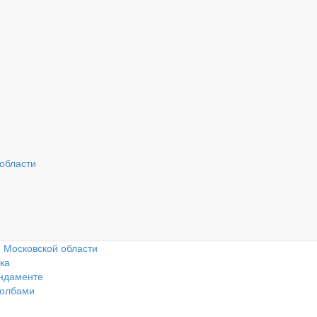
Наш адрес: г. Москва,
Ра
Вызвать замерщика
41 км. МКАД, ТК
с 
«Славянский мир»
 области
та
лей
и Московской области
ка
ундаменте
толбами