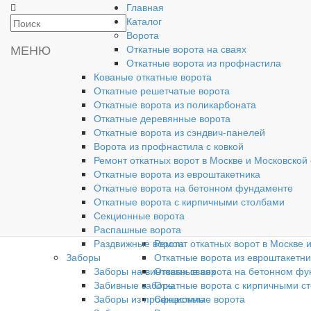
Главная
Производство и
Каталог
установка ворот
Ворота
МЕНЮ
Откатные ворота на сваях
Откатные ворота из профнастила
Кованые откатные ворота
Откатные решетчатые ворота
Главная
Откатные ворота из поликарбоната
Каталог
Откатные деревянные ворота
Ворота
Откатные ворота из сэндвич-панелей
Откатные ворота на сваях
Ворота из профнастила с ковкой
Откатные ворота из профнастила
Ремонт откатных ворот в Москве и Московской
Кованые откатные ворота
Откатные ворота из евроштакетника
Откатные решетчатые ворота
Откатные ворота на бетонном фундаменте
Откатные ворота из поликарбона
Откатные ворота с кирпичными столбами
Откатные деревянные ворота
Секционные ворота
Откатные ворота из сэндвич-пане
Распашные ворота
Ворота из профнастила с ковкой
Раздвижные ворота
Ремонт откатных ворот в Москве 
Заборы
Откатные ворота из евроштакетни
Заборы на винтовых сваях
Откатные ворота на бетонном ф
Забивные заборы
Откатные ворота с кирпичными с
Заборы из профнастила
Секционные ворота