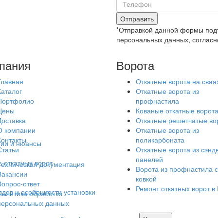
Отправить
*Отправкой данной формы подт
персональных данных, согласн
пания
Ворота
Главная
Откатные ворота на свая
Каталог
Откатные ворота из
Портфолио
профнастила
Цены
Кованые откатные ворот
Доставка
Откатные решетчатые во
О компании
Откатные ворота из
Контакты
поликарбоната
рии и нюансы
Статьи
Откатные ворота из сэнд
панелей
 откатных ворот
Техническая документация
Ворота из профнастила с
Вакансии
ковкой
Вопрос-ответ
Ремонт откатных ворот в
одов и особенности установки
Политика обработки
персональных данных