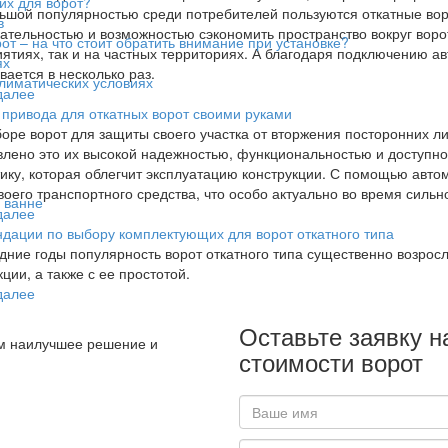
их для ворот?
ьшой популярностью среди потребителей пользуются откатные вор
в
ательностью и возможностью сэкономить пространство вокруг воро
т – на что стоит обратить внимание при установке?
ятиях, так и на частных территориях. А благодаря подключению а
ях
вается в несколько раз.
климатических условиях
далее
привода для откатных ворот своими руками
оре ворот для защиты своего участка от вторжения посторонних л
лено это их высокой надежностью, функциональностью и доступно
ику, которая облегчит эксплуатацию конструкции. С помощью авто
воего транспортного средства, что особо актуально во время сильн
 ванне
далее
дации по выбору комплектующих для ворот откатного типа
дние годы популярность ворот откатного типа существенно возросл
кции, а также с ее простотой.
далее
Оставьте заявку н
м наилучшее решение и
стоимости ворот