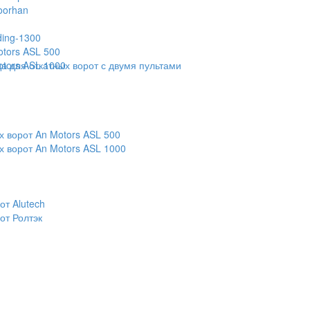
oorhan
ding-1300
otors ASL 500
otors ASL 1000
 для откатных ворот с двумя пультами
х ворот An Motors ASL 500
х ворот An Motors ASL 1000
т Alutech
от Ролтэк