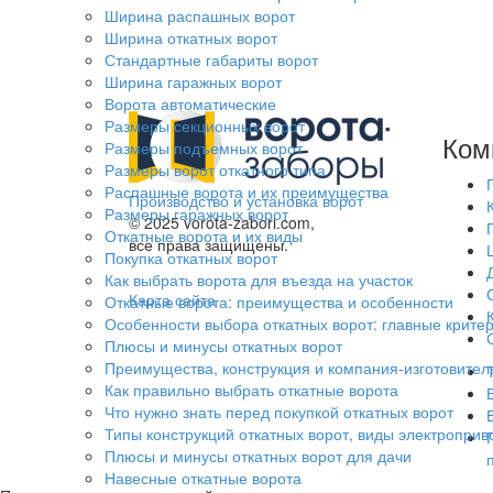
Ширина распашных ворот
Ширина откатных ворот
Стандартные габариты ворот
Ширина гаражных ворот
Ворота автоматические
Размеры секционных ворот
Ком
Размеры подъемных ворот
Размеры ворот откатного типа
Распашные ворота и их преимущества
Производство и установка ворот
Размеры гаражных ворот
© 2025 vorota-zabori.com,
Откатные ворота и их виды
все права защищены.
Покупка откатных ворот
Как выбрать ворота для въезда на участок
Карта сайта
Откатные ворота: преимущества и особенности
Особенности выбора откатных ворот: главные крите
Плюсы и минусы откатных ворот
Преимущества, конструкция и компания-изготовитель
Как правильно выбрать откатные ворота
Что нужно знать перед покупкой откатных ворот
Типы конструкций откатных ворот, виды электроприв
Плюсы и минусы откатных ворот для дачи
Навесные откатные ворота