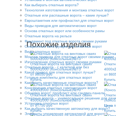
Как выбирать откатные ворота?
Технология изготовления и монтажа откатных ворот
Откатные или распашные ворота – какие лучше?
Евроштакетник или профнастил для откатных ворот
Виды приводов для автоматических ворот
Основа откатных ворот или особенности рамы
Откатные ворота на рельсе
Фундамент под откатные ворота своими руками
Похожие изделия
Секционные конструкции для откатных ворот
Виды откатных ворот
Монтаж привода для откатных ворот своими руками
Изготовление откатных ворот своими руками
Откатные ворота на винтовых сваях
Откатн
Откатные ворота - с калиткой или без
5000x2000 (Консольные)№13
4000x
Какой привод для откатных ворот лучше?
от 98050 руб
от 860
Готовые комплекты для откатных ворот
Купить
Купить
Как купить качественные откатные ворота?
Конструкция откатных самонесущих ворот
Обшивка ворот: профлист или сэндвич-панели
Откатные ворота на винтовых сваях
Откатн
Откатные ворота – универсальное решение для дач
4500x2000 (Консольные)№10
(Конс
Установка откатных ворот
от 91750 руб
Цена
п
Как выбрать качественную автоматику для ворот?
Купить
Купить
Элементы управления автоматикой для ворот