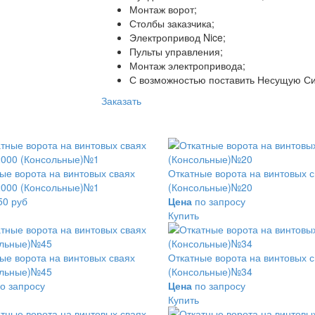
Монтаж ворот;
Столбы заказчика;
Электропривод Nice;
Пульты управления;
Монтаж электропривода;
С возможностью поставить Несущую Си
Заказать
ые ворота на винтовых сваях
Откатные ворота на винтовых 
2000 (Консольные)№1
(Консольные)№20
50 руб
Цена
по запросу
Купить
ые ворота на винтовых сваях
Откатные ворота на винтовых 
и
ольные)№45
(Консольные)№34
о запросу
Цена
по запросу
Купить