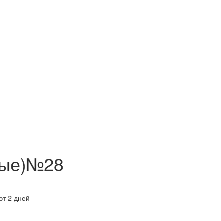
ные)№28
от 2 дней