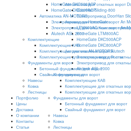
HomeGate DKC500ACP
Автоматика для откатных ворот D
HomeGate DKC800ACP
DoorHan Sliding-800
Автоматика AN-MOTORS
Электропривод DoorHan Sli
Электропривод для откатных ворот An M
Автоматика HomeGate
Электропривод для откатных ворот An M
LTM600AC Комплект привода
Alutech ASL 2000
HomeGate LTM800AC
Комплектующие
HomeGate DKC500ACP
Комплектующие КАВ
HomeGate DKC800ACP
Комплектующие для откатных ворот Alutech
Автоматика AN-MOTORS
Комплектующие для откатных ворот Ролтэк
Электропривод для откатны
Фундаменты для ворот
Электропривод для откатны
Бетонный фундамент для ворот
Alutech ASL 2000
Свайный фундамент для ворот
Комплектующие
Навесы
Комплектующие КАВ
Ковка
Комплектующие для откатных воро
Лестницы
Комплектующие для откатных вор
Портфолио
Фундаменты для ворот
Цены
Бетонный фундамент для ворот
Доставка
Свайный фундамент для ворот
О компании
Навесы
Контакты
Ковка
Статьи
Лестницы