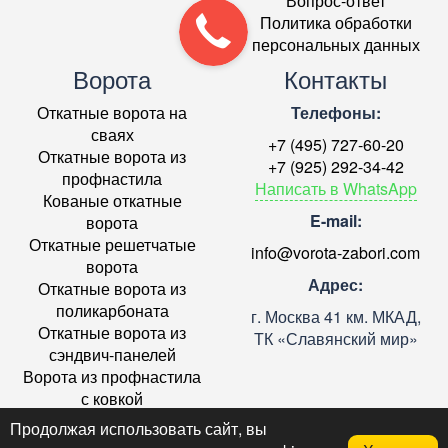
Вопрос-ответ
Политика обработки
персональных данных
Ворота
Контакты
Откатные ворота на
Телефоны:
сваях
+7 (495) 727-60-20
Откатные ворота из
+7 (925) 292-34-42
профнастила
Написать в WhatsApp
Кованые откатные
E-mail:
ворота
Откатные решетчатые
info@vorota-zabori.com
ворота
Адрес:
Откатные ворота из
поликарбоната
г. Москва 41 км. МКАД,
Откатные ворота из
ТК «Славянский мир»
сэндвич-панелей
Ворота из профнастила
с ковкой
Ремонт откатных ворот в
Продолжая использовать сайт, вы
Москве