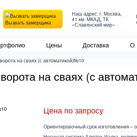
Наш адрес: г. Москва,
41 км. МКАД, ТК
Вызвать замерщика
«Славянский мир»
ртфолио
Цены
Доставка
О 
ворота на сваях (с автоматикой)№10
ворота на сваях (с автом
Цена по запросу
Ориентировочный срок изготовления – от
Несущая система Алютех (балка, ролики,