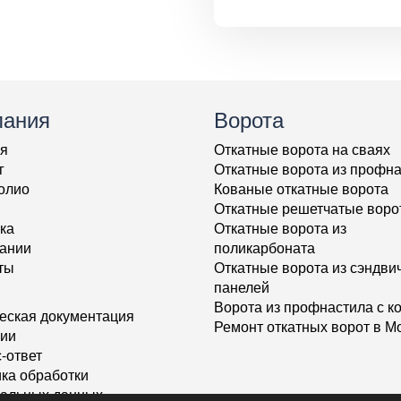
пания
Ворота
я
Откатные ворота на сваях
г
Откатные ворота из профн
олио
Кованые откатные ворота
Откатные решетчатые воро
ка
Откатные ворота из
ании
поликарбоната
ты
Откатные ворота из сэндвич
панелей
Ворота из профнастила с к
еская документация
Ремонт откатных ворот в М
ии
-ответ
ка обработки
альных данных