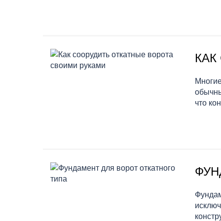
КАК
Многие
обычны
что ко
ФУН
Фундам
исключ
констр