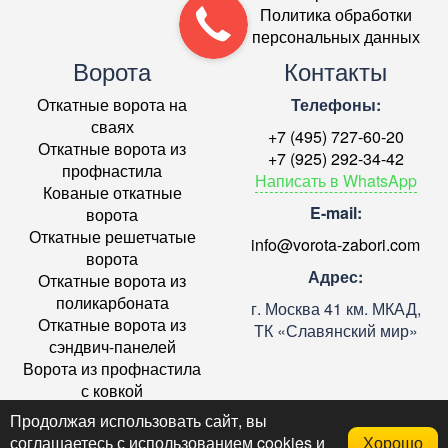
Политика обработки
персональных данных
Ворота
Контакты
Откатные ворота на
Телефоны:
сваях
+7 (495) 727-60-20
Откатные ворота из
+7 (925) 292-34-42
профнастила
Написать в WhatsApp
Кованые откатные
E-mail:
ворота
Откатные решетчатые
info@vorota-zabori.com
ворота
Адрес:
Откатные ворота из
поликарбоната
г. Москва 41 км. МКАД,
Откатные ворота из
ТК «Славянский мир»
сэндвич-панелей
Ворота из профнастила
с ковкой
Ремонт откатных ворот в
Продолжая использовать сайт, вы
Москве
соглашаетесь с использованием cookies и
Хорошо