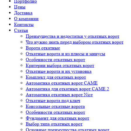
Портфолио
Цены
Доставка
О компании
Контакты
Статьи
Преимущества и недостатки у откатных ворот
Что нужно знать перед выбором откатных ворот
Ворота откатные
Откатные ворота и из плюсы и минусы
Особенности откатных ворот
Критерии выбора откатных ворот
Откатные ворота и их установка
Комплект для откатных ворот
Автоматика откатных ворот CAME
Автоматика для откатных ворот CAME 2
Автоматика откатных ворот Nice
Откатные ворота под ключ
Консольные откатные ворота
Особенности откатных ворот
Фундамент для откатных ворот
Выбор типа откатных ворот
Основные преимущества откатных ворот