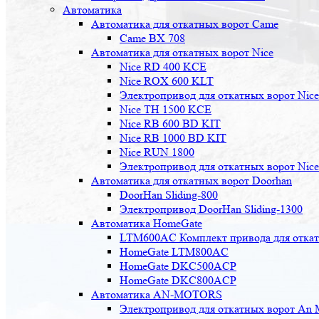
Автоматика
Автоматика для откатных ворот Came
Came BX 708
Автоматика для откатных ворот Nice
Nice RD 400 KCE
Nice ROX 600 KLT
Электропривод для откатных ворот Nic
Nice TH 1500 KCE
Nice RB 600 BD KIT
Nice RB 1000 BD KIT
Nice RUN 1800
Электропривод для откатных ворот Nic
Автоматика для откатных ворот Doorhan
DoorHan Sliding-800
Электропривод DoorHan Sliding-1300
Автоматика HomeGate
LTM600AC Комплект привода для откатн
HomeGate LTM800AC
HomeGate DKC500ACP
HomeGate DKC800ACP
Автоматика AN-MOTORS
Электропривод для откатных ворот An 