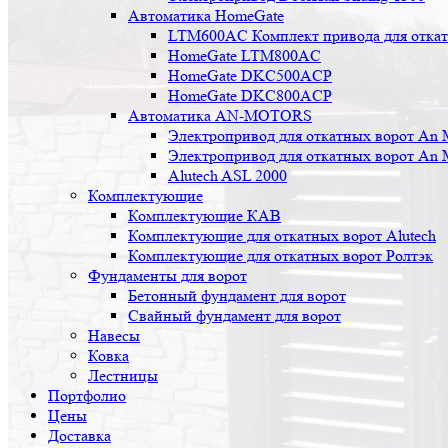
Автоматика HomeGate
LTM600AC Комплект привода для откатн
HomeGate LTM800AC
HomeGate DKC500ACP
HomeGate DKC800ACP
Автоматика AN-MOTORS
Электропривод для откатных ворот An 
Электропривод для откатных ворот An 
Alutech ASL 2000
Комплектующие
Комплектующие КАВ
Комплектующие для откатных ворот Alutech
Комплектующие для откатных ворот Ролтэк
Фундаменты для ворот
Бетонный фундамент для ворот
Свайный фундамент для ворот
Навесы
Ковка
Лестницы
Портфолио
Цены
Доставка