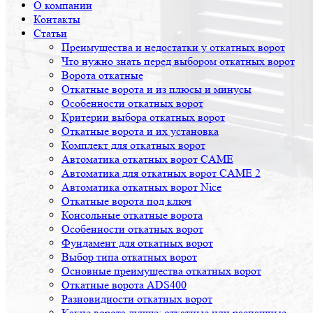
О компании
Контакты
Статьи
Преимущества и недостатки у откатных ворот
Что нужно знать перед выбором откатных ворот
Ворота откатные
Откатные ворота и из плюсы и минусы
Особенности откатных ворот
Критерии выбора откатных ворот
Откатные ворота и их установка
Комплект для откатных ворот
Автоматика откатных ворот CAME
Автоматика для откатных ворот CAME 2
Автоматика откатных ворот Nice
Откатные ворота под ключ
Консольные откатные ворота
Особенности откатных ворот
Фундамент для откатных ворот
Выбор типа откатных ворот
Основные преимущества откатных ворот
Откатные ворота ADS400
Разновидности откатных ворот
Какие ворота лучше: откатные или распашные