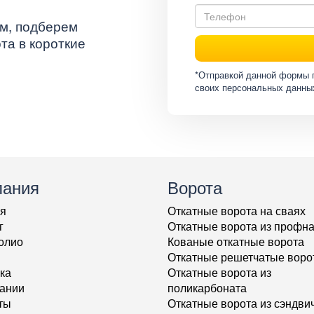
м, подберем
та в короткие
*Отправкой данной формы 
своих персональных данны
пания
Ворота
я
Откатные ворота на сваях
г
Откатные ворота из профн
олио
Кованые откатные ворота
Откатные решетчатые воро
ка
Откатные ворота из
ании
поликарбоната
ты
Откатные ворота из сэндвич