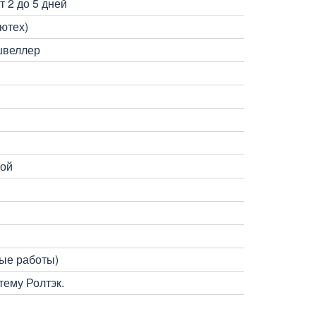
 2 до 5 дней
ютех)
швеллер
ной
ые работы)
ему Ролтэк.