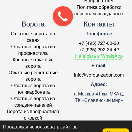
Вопрос-ответ
Политика обработки
персональных данных
Ворота
Контакты
Откатные ворота на
Телефоны:
сваях
+7 (495) 727-60-20
Откатные ворота из
+7 (925) 292-34-42
профнастила
Написать в WhatsApp
Кованые откатные
E-mail:
ворота
Откатные решетчатые
info@vorota-zabori.com
ворота
Адрес:
Откатные ворота из
поликарбоната
г. Москва 41 км. МКАД,
Откатные ворота из
ТК «Славянский мир»
сэндвич-панелей
Ворота из профнастила
с ковкой
Ремонт откатных ворот в
Продолжая использовать сайт, вы
Москве