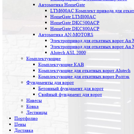
Автоматика HomeGate
LTM600AC Комплект привода для откатн
HomeGate LTM800AC
HomeGate DKC500ACP
HomeGate DKC800ACP
Автоматика AN-MOTORS
Электропривод для откатных ворот An 
Электропривод для откатных ворот An 
Alutech ASL 2000
Комплектующие
Комплектующие КАВ
Комплектующие для откатных ворот Alutech
Комплектующие для откатных ворот Ролтэк
Фундаменты для ворот
Бетонный фундамент для ворот
Свайный фундамент для ворот
Навесы
Ковка
Лестницы
Портфолио
Цены
Доставка