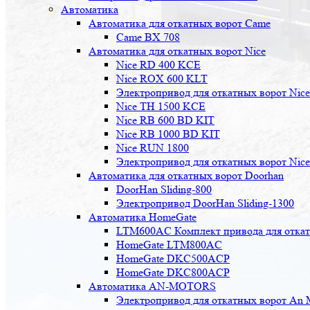
Автоматика
Автоматика для откатных ворот Came
Came BX 708
Автоматика для откатных ворот Nice
Nice RD 400 KCE
Nice ROX 600 KLT
Электропривод для откатных ворот Nic
Nice TH 1500 KCE
Nice RB 600 BD KIT
Nice RB 1000 BD KIT
Nice RUN 1800
Электропривод для откатных ворот Nic
Автоматика для откатных ворот Doorhan
DoorHan Sliding-800
Электропривод DoorHan Sliding-1300
Автоматика HomeGate
LTM600AC Комплект привода для откатн
HomeGate LTM800AC
HomeGate DKC500ACP
HomeGate DKC800ACP
Автоматика AN-MOTORS
Электропривод для откатных ворот An 