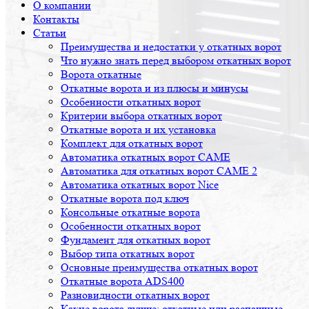
О компании
Контакты
Статьи
Преимущества и недостатки у откатных ворот
Что нужно знать перед выбором откатных ворот
Ворота откатные
Откатные ворота и из плюсы и минусы
Особенности откатных ворот
Критерии выбора откатных ворот
Откатные ворота и их установка
Комплект для откатных ворот
Автоматика откатных ворот CAME
Автоматика для откатных ворот CAME 2
Автоматика откатных ворот Nice
Откатные ворота под ключ
Консольные откатные ворота
Особенности откатных ворот
Фундамент для откатных ворот
Выбор типа откатных ворот
Основные преимущества откатных ворот
Откатные ворота ADS400
Разновидности откатных ворот
Какие ворота лучше: откатные или распашные