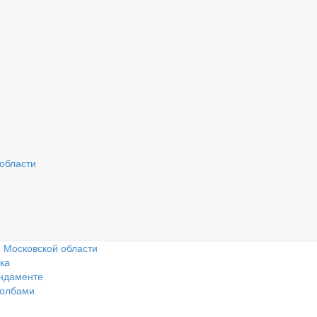
Наш адрес: г. Москва,
Ра
41 км. МКАД, ТК
с 
Вызвать замерщика
«Славянский мир»
 области
та
лей
и Московской области
ка
ундаменте
толбами