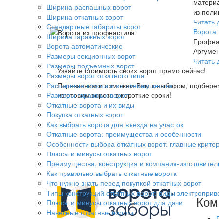
материа
Ширина распашных ворот
из поли
Ширина откатных ворот
Читать 
Стандартные габариты ворот
Ворота 
Ширина гаражных ворот
Профнас
Ворота автоматические
Аргумен
Размеры секционных ворот
Читать 
Размеры подъемных ворот
Узнайте стоимость своих ворот прямо сейчас!
Размеры ворот откатного типа
Распашные ворота и их преимущества
Перезвоним и поможем Вам с выбором, подбере
Размеры гаражных ворот
изготовим ворота в короткие сроки!
Откатные ворота и их виды
Покупка откатных ворот
Как выбрать ворота для въезда на участок
Откатные ворота: преимущества и особенности
Особенности выбора откатных ворот: главные крите
Плюсы и минусы откатных ворот
Преимущества, конструкция и компания-изготовитель
Как правильно выбрать откатные ворота
Что нужно знать перед покупкой откатных ворот
Типы конструкций откатных ворот, виды электроприв
Ком
Плюсы и минусы откатных ворот для дачи
Навесные откатные ворота