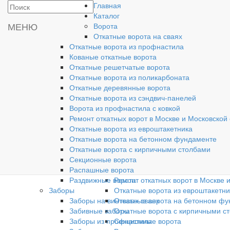
Главная
Производство и
Каталог
установка ворот
МЕНЮ
Ворота
Откатные ворота на сваях
Откатные ворота из профнастила
Кованые откатные ворота
Откатные решетчатые ворота
Главная
Откатные ворота из поликарбоната
Каталог
Откатные деревянные ворота
Ворота
Откатные ворота из сэндвич-панелей
Откатные ворота на сваях
Ворота из профнастила с ковкой
Откатные ворота из профнастила
Ремонт откатных ворот в Москве и Московской
Кованые откатные ворота
Откатные ворота из евроштакетника
Откатные решетчатые ворота
Откатные ворота на бетонном фундаменте
Откатные ворота из поликарбона
Откатные ворота с кирпичными столбами
Откатные деревянные ворота
Секционные ворота
Откатные ворота из сэндвич-пане
Распашные ворота
Ворота из профнастила с ковкой
Раздвижные ворота
Ремонт откатных ворот в Москве 
Заборы
Откатные ворота из евроштакетни
Заборы на винтовых сваях
Откатные ворота на бетонном ф
Забивные заборы
Откатные ворота с кирпичными с
Заборы из профнастила
Секционные ворота