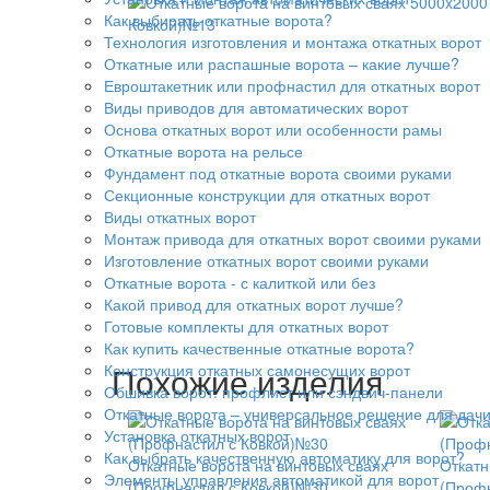
Как выбирать откатные ворота?
Технология изготовления и монтажа откатных ворот
Откатные или распашные ворота – какие лучше?
Евроштакетник или профнастил для откатных ворот
Виды приводов для автоматических ворот
Основа откатных ворот или особенности рамы
Откатные ворота на рельсе
Фундамент под откатные ворота своими руками
Секционные конструкции для откатных ворот
Виды откатных ворот
Монтаж привода для откатных ворот своими руками
Изготовление откатных ворот своими руками
Откатные ворота - с калиткой или без
Какой привод для откатных ворот лучше?
Готовые комплекты для откатных ворот
Как купить качественные откатные ворота?
Похожие изделия
Конструкция откатных самонесущих ворот
Обшивка ворот: профлист или сэндвич-панели
Откатные ворота – универсальное решение для дач
Установка откатных ворот
Как выбрать качественную автоматику для ворот?
Откатные ворота на винтовых сваях
Откатн
Элементы управления автоматикой для ворот
(Профнастил с Ковкой)№30
(Профн