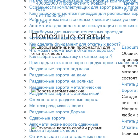
На что обратить внимание при покупке комплектующ
4000x2000 (Профнастил с Ковкой)
Цена
п
Особенности комплектующих для ворот разных типо
№10
Купить
Как происходит монтаж приводов для распашных воро
от 118550 руб
Работа автоматики в сложных климатических услови
Купить
Автоматика для роллет при эксплуатации в жестких 
Шлагбаумы для высокоинтенсивных проездов
Полезные статьи
Фотоэлементы для ворот и шлагбаумов
Как сделать фундамент для откатных ворот?
Еврошта
Что может сломаться в откатных воротах?
Обшивка
Как выбрать автоматику откатных ворот?
привлек
Привод для откатных ворот с редуктором в масляной
прочнее
Раздвижные ворота под ключ
материа
Раздвижные ворота на дачу
состоят
Раздвижные ворота на роликах
Читать 
Раздвижные ворота металлические
Ворота 
Раздвижные ворота с автоматикой
Сегодня
Сколько стоят раздвижные ворота
них – о
Монтаж раздвижных ворот
Наприме
Раздвижные ворота Дорхан
любом с
Сдвижные ворота
Читать 
Автоматические ворота сдвижные
Откатны
Высота гаражных ворот
Если вы
Оптимальная высота гаражных ворот