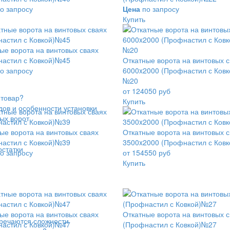
о запросу
Цена
по запросу
Купить
ые ворота на винтовых сваях
астил с Ковкой)№45
Откатные ворота на винтовых 
о запросу
6000x2000 (Профнастил с Ковк
№20
от 124050 руб
 товар?
Купить
дов и особенности установки
ых ворот
ые ворота на винтовых сваях
Откатные ворота на винтовых 
астил с Ковкой)№39
3500x2000 (Профнастил с Ков
остатки
о запросу
от 154550 руб
Купить
ые ворота на винтовых сваях
Откатные ворота на винтовых 
тречаются сложности
астил с Ковкой)№47
(Профнастил с Ковкой)№27