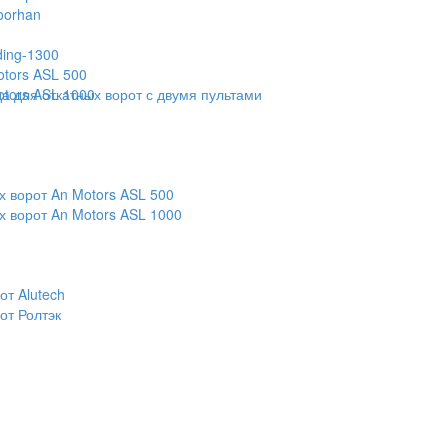
oorhan
ding-1300
otors ASL 500
otors ASL 1000
 для откатных ворот с двумя пультами
х ворот An Motors ASL 500
х ворот An Motors ASL 1000
т Alutech
от Ролтэк