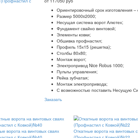
от 117050 руб
Ориентировочный срок изготовления – 
Размер 5000x2000;
Несущая система ворот Алютех;
Фундамент свайно винтовой;
Элементы ковки;
Обшивка профнастил;
Профиль 15х15 (решетка);
Столбы 80х80;
Монтаж ворот;
Электропривод Nice Robus 1000;
Пульты управления;
Рейка зубчатая;
Монтаж электропривода;
С возможностью поставить Несущую Си
Заказать
и
ые ворота на винтовых сваях
Откатные ворота на винтовых 
астил с Ковкой)№40
(Профнастил с Ковкой)№22