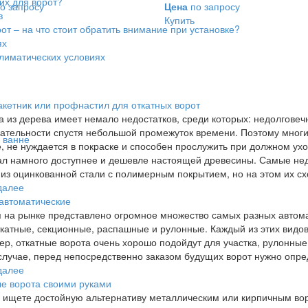
их для ворот?
о запросу
Цена
по запросу
в
Купить
т – на что стоит обратить внимание при установке?
ях
климатических условиях
кетник или профнастил для откатных ворот
 из дерева имеет немало недостатков, среди которых: недолговеч
ательности спустя небольшой промежуток времени. Поэтому мног
 ванне
, не нуждается в покраске и способен прослужить при должном уход
л намного доступнее и дешевле настоящей древесины. Самые нед
 из оцинкованной стали с полимерным покрытием, но на этом их сх
далее
автоматические
 на рынке представлено огромное множество самых разных автома
ткатные, секционные, распашные и рулонные. Каждый из этих видо
р, откатные ворота очень хорошо подойдут для участка, рулонные 
лучае, перед непосредственно заказом будущих ворот нужно опре
далее
е ворота своими руками
 ищете достойную альтернативу металлическим или кирпичным вор