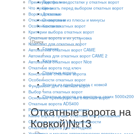
Преимущества и недостатки у откатных ворот
Портфолио
Что нужно знать перед выбором откатных ворот
Цены
Ворота откатные
Доставка
Откатные ворота и из плюсы и минусы
О компании
Особенности откатных ворот
Контакты
Критерии выбора откатных ворот
Откатные ворота и их установка
Комплект для откатных ворот
Главная
Автоматика откатных ворот CAME
/
Автоматика для откатных ворот CAME 2
Каталог
Автоматика откатных ворот Nice
/
Откатные ворота под ключ
Откатные ворота
Консольные откатные ворота
/
Особенности откатных ворот
Ворота из профнастила с ковкой
Фундамент для откатных ворот
/
Выбор типа откатных ворот
Откатные ворота на винтовых сваях 5000x20
Основные преимущества откатных ворот
Откатные ворота ADS400
Откатные ворота на
Разновидности откатных ворот
Какие ворота лучше: откатные или распашные
Ковкой)№13
Откатные ворота в промышленности
Откатные ворота для коттеджей
Установка и монтаж автоматических ворот