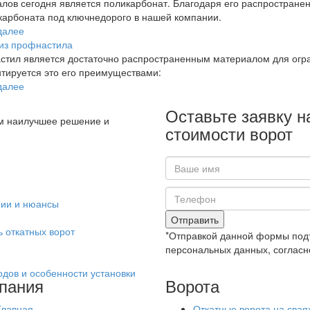
лов сегодня является поликарбонат. Благодаря его распространен
карбоната под ключнедорого в нашей компании.
далее
из профнастила
тил является достаточно распространенным материалом для огра
тируется это его преимуществами:
далее
Оставьте заявку н
м наилучшее решение и
стоимости ворот
рии и нюансы
Отправить
 откатных ворот
*Отправкой данной формы подт
персональных данных, согласн
одов и особенности установки
пания
Ворота
Главная
Откатные ворота на свая