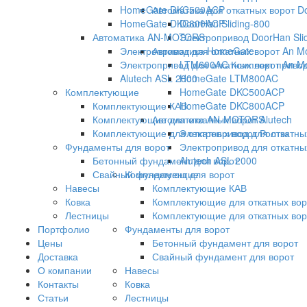
HomeGate DKC500ACP
Автоматика для откатных ворот D
HomeGate DKC800ACP
DoorHan Sliding-800
Автоматика AN-MOTORS
Электропривод DoorHan Sli
Электропривод для откатных ворот An M
Автоматика HomeGate
Электропривод для откатных ворот An M
LTM600AC Комплект привода
Alutech ASL 2000
HomeGate LTM800AC
Комплектующие
HomeGate DKC500ACP
Комплектующие КАВ
HomeGate DKC800ACP
Комплектующие для откатных ворот Alutech
Автоматика AN-MOTORS
Комплектующие для откатных ворот Ролтэк
Электропривод для откатны
Фундаменты для ворот
Электропривод для откатны
Бетонный фундамент для ворот
Alutech ASL 2000
Свайный фундамент для ворот
Комплектующие
Навесы
Комплектующие КАВ
Ковка
Комплектующие для откатных воро
Лестницы
Комплектующие для откатных вор
Портфолио
Фундаменты для ворот
Цены
Бетонный фундамент для ворот
Доставка
Свайный фундамент для ворот
О компании
Навесы
Контакты
Ковка
Статьи
Лестницы