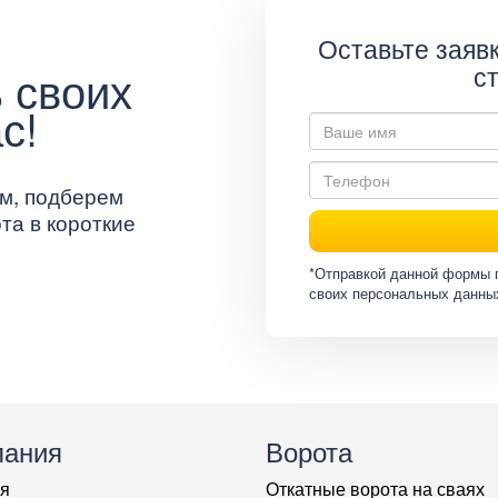
Оставьте заявк
 своих
с
с!
м, подберем
та в короткие
*Отправкой данной формы 
своих персональных данны
пания
Ворота
я
Откатные ворота на сваях